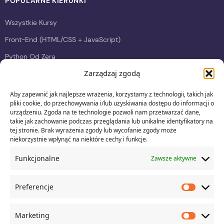
POPULARNE KIERUNKI
Wszystkie Kursy
Front-End (HTML/CSS + JavaScript)
Python Od Zera
Zarządzaj zgodą
Swift Od Zera (iOS/iPadOS)
DevOps Engineer
Aby zapewnić jak najlepsze wrażenia, korzystamy z technologii, takich jak
pliki cookie, do przechowywania i/lub uzyskiwania dostępu do informacji o
Business Analysis In IT
urządzeniu. Zgoda na te technologie pozwoli nam przetwarzać dane,
takie jak zachowanie podczas przeglądania lub unikalne identyfikatory na
Project Management
tej stronie. Brak wyrażenia zgody lub wycofanie zgody może
niekorzystnie wpłynąć na niektóre cechy i funkcje.
KONTAKTY
Funkcjonalne
Zawsze aktywne
Polityka Plików Cookies (EU)
Preferencje
Prefere
Poland. Warsaw
UL. WAŁ MIEDZESZYŃSKI 550 A 
Marketing
Market
info@web-academy.edu.pl